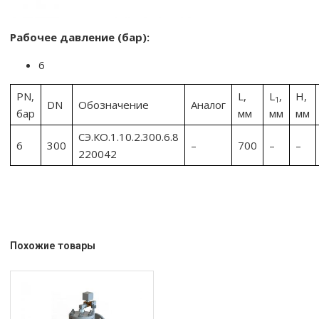
Рабочее давление (бар):
6
PN,
L,
L
,
H,
1
DN
Обозначение
Аналог
бар
мм
мм
мм
CЭ.КО.1.10.2.300.6.8
6
300
–
700
–
–
220042
Похожие товары