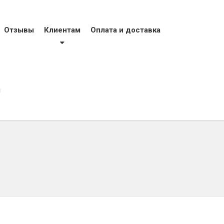
тел
фак
моб
Отзывы
Клиентам
Оплата и доставка
моб
evro
ы