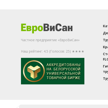
Ка
Де
Частное предприятие «ЕвроВиСан»
Тр
Кр
Наш рейтинг: 4.5
(Голосов:
25
) ★★★★
Ст
FL
Ги
тр
Тр