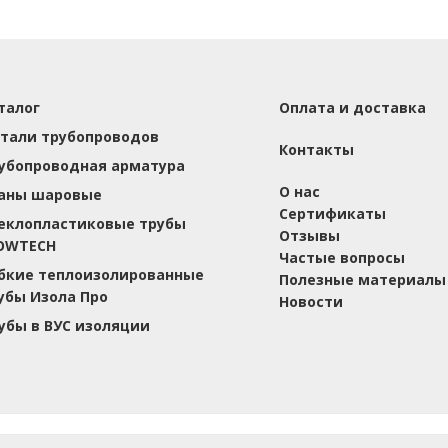
талог
Оплата и доставка
тали трубопроводов
Контакты
убопроводная арматура
О нас
аны шаровые
Сертификаты
еклопластиковые трубы
Отзывы
OWTECH
Частые вопросы
бкие теплоизолированные
Полезные материалы
убы Изола Про
Новости
убы в ВУС изоляции