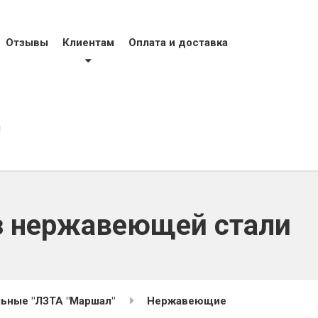
тел
фак
моб
Отзывы
Клиентам
Оплата и доставка
моб
evro
ы
з нержавеющей стали
ьные "ЛЗТА "Маршал"
Нержавеющие