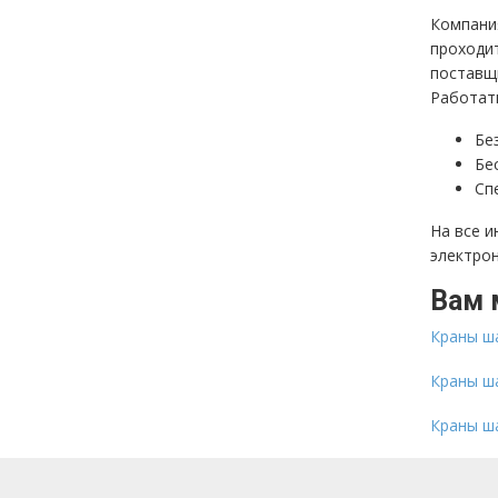
Компания
проходи
поставщи
Работать
Бе
Бе
Сп
На все 
электро
Вам 
Краны ша
Краны ш
Краны ш