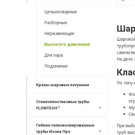
Цельносварные
Разборные
Шар
Нержавеющие
Шаровой
Высокого давления
трубопр
самом вы
Для пара
На деле
Подземные
Кла
По типу 
Краны шаровые латунные
Фл
ог
Стеклопластиковые трубы
Му
FLOWTECH™
Св
При выбо
Гибкие теплоизолированные
трубы Изола Про
труб выс