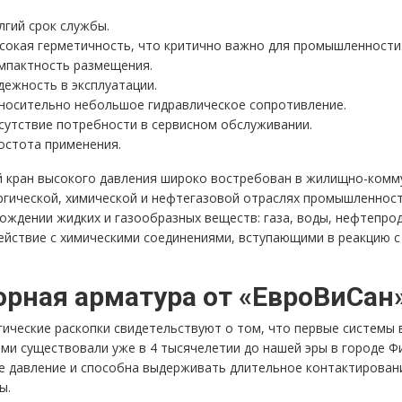
лгий срок службы.
сокая герметичность, что критично важно для промышленности
мпактность размещения.
дежность в эксплуатации.
носительно небольшое гидравлическое сопротивление.
сутствие потребности в сервисном обслуживании.
остота применения.
 кран высокого давления широко востребован в жилищно-комму
ргической, химической и нефтегазовой отраслях промышленност
ождении жидких и газообразных веществ: газа, воды, нефтепро
ействие с химическими соединениями, вступающими в реакцию с
орная арматура от «ЕвроВиСан
гические раскопки свидетельствуют о том, что первые системы
ами существовали уже в 4 тысячелетии до нашей эры в городе 
е давление и способна выдерживать длительное контактировани
ы.