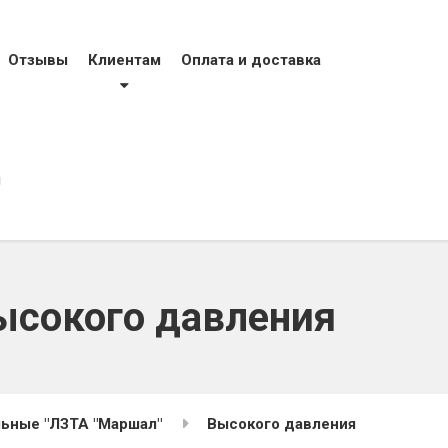
тел
фак
моб
Отзывы
Клиентам
Оплата и доставка
моб
evro
ы
сокого давления
ьные "ЛЗТА "Маршал"
Высокого давления