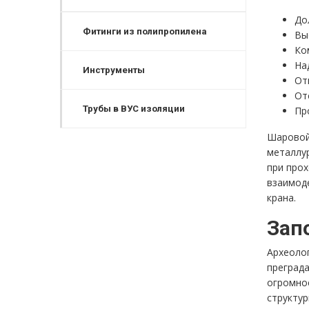
До
Фитинги из полипропилена
Вы
Ко
На
Инструменты
От
От
Трубы в ВУС изоляции
Пр
Шаровой
металлу
при прох
взаимод
крана.
Зап
Археоло
преград
огромно
структур