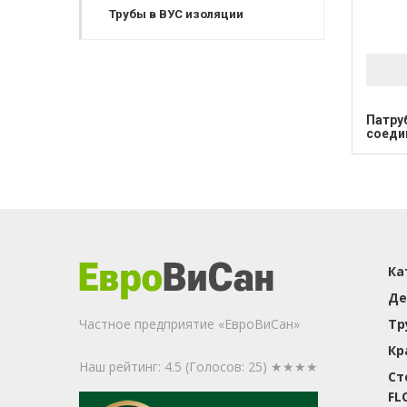
Трубы в ВУС изоляции
Патру
соеди
Ка
Де
Частное предприятие «ЕвроВиСан»
Тр
Кр
Наш рейтинг: 4.5
(Голосов:
25
) ★★★★
Ст
FL