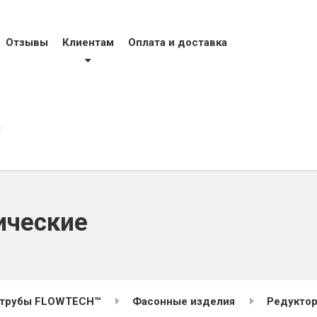
тел
фак
моб
Отзывы
Клиентам
Оплата и доставка
моб
evro
ы
ические
 трубы FLOWTECH™
Фасонные изделия
Редуктор