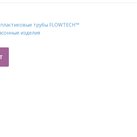
опластиковые трубы FLOWTECH™
асонные изделия
Т