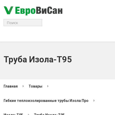
Поиск
для:
Труба Изола-Т95
Главная
Товары
Гибкие теплоизолированные трубы Изола Про
Изола-Т95
Труба Изола-Т95