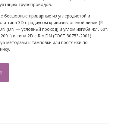
луатацию трубопроводов.
е бесшовные приварные из углеродистой и
ли типа 3D c радиусом кривизны осевой линии (R —
 DN (DN — условный проход) и углом изгиба 45º, 60º,
-2001) и типа 2D c R ≈ DN (ГОСТ 30753-2001)
руб методами штамповки или протяжки по
нику.
Т