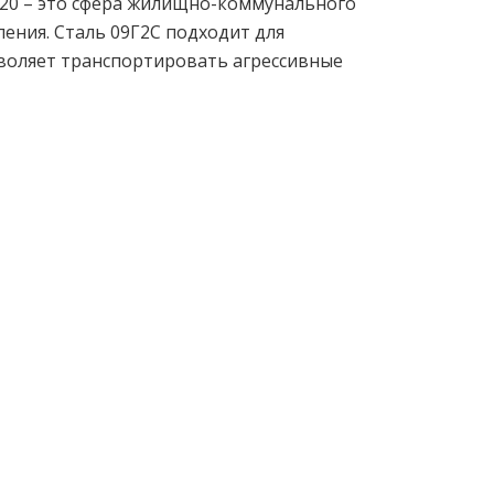
и 20 – это сфера жилищно-коммунального
ления. Сталь 09Г2С подходит для
воляет транспортировать агрессивные