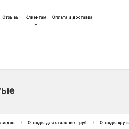
тел
фак
моб
Отзывы
Клиентам
Оплата и доставка
моб
evro
ы
тые
оводов
Отводы для стальных труб
Отводы крут