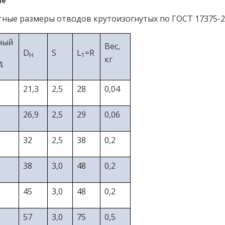
ие
тные размеры отводов крутоизогнутых по ГОСТ 17375-
ный
Вес,
D
S
L
=R
H
1
кг
д
21,3
2,5
28
0,04
26,9
2,5
29
0,06
32
2,5
38
0,2
38
3,0
48
0,2
45
3,0
48
0,2
57
3,0
75
0,5