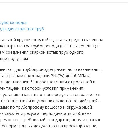
рубопроводов
ды для стальных труб
тальной крутоизогнутый – деталь, предназначенная
ия направления трубопровода (ГОСТ 17375-2001) в
ем соединения сваркой встык труб одного
ных под углом
еняют для трубопроводов различного назначения,
е органам надзора, при РN (Py) до 16 МПа и
70 до плюс 450 °С в соответствии с проектной и
ментацией, в которой условия применения
ов устанавливают на основе результатов расчетов
 всех внешних и внутренних силовых воздействий,
емых по трубопроводу веществ и окружающей
ка службы и ресурса, периодичности и объема
 ремонтов, требований стандартов, норм и правил
угих нормативных документов на проектирование,