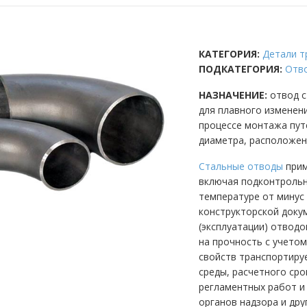
КАТЕГОРИЯ:
Детали т
ПОДКАТЕГОРИЯ:
Отво
НАЗНАЧЕНИЕ:
отвод с
для плавного изменен
процессе монтажа пут
диаметра, расположен
Стальные отводы
прим
включая подконтрольны
температуре от минус 
конструкторской доку
(эксплуатации) отвод
на прочность с учетом
свойств транспортиру
среды, расчетного сро
регламентных работ и
органов надзора и др