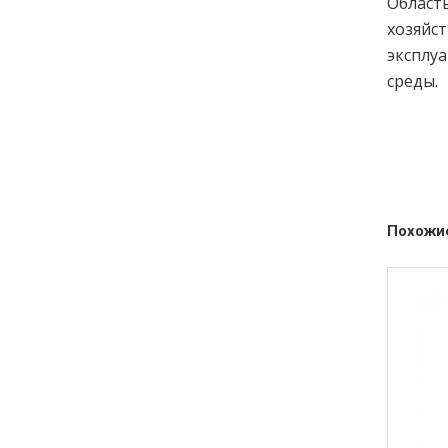
Область
хозяйст
эксплу
среды.
Похожи