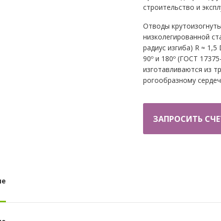
строительство и эксп
Отводы крутоизогнуты
низколегированной ста
радиус изгиба) R ≈ 1,5
90º и 180º (ГОСТ 17375
изготавливаются из т
рогообразному сердеч
ЗАПРОСИТЬ СЧЕ
ие