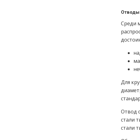
Отводы 
Среди 
распрос
достои
на
ма
не
Для кр
диамет
станда
Отвод с
стали т
стали т